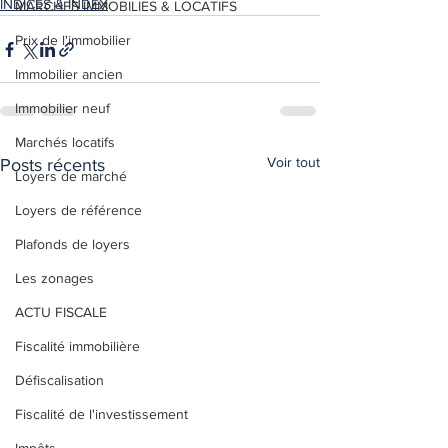
INDICES & INDEX
MARCHES IMMOBILIES & LOCATIFS
Prix de l'immobilier
Immobilier ancien
Immobilier neuf
Marchés locatifs
Voir tout
Posts récents
Loyers de marché
Loyers de référence
Plafonds de loyers
Les zonages
ACTU FISCALE
Fiscalité immobilière
Défiscalisation
Fiscalité de l'investissement