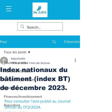
S'inscrire
Post
Tous les posts
bejurissite
Tous les posts
19 févr. 2024
1 min de lecture
Index nationaux du
ACTU JURIDIQUE
bâtiment (index BT)
Immobilier juridique
de décembre 2023.
Bail/baux
Finances/Investissement
Pour consulter l'avis publié au Journal 
Assurance
officiel du 17/2/2024.