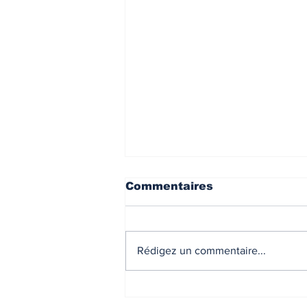
INDICES & INDEX
VIE PRA
Commentaires
Rédigez un commentaire...
Indice de
réactualisation des