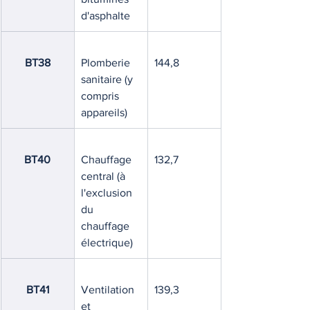
d'asphalte
BT38
Plomberie 
144,8
sanitaire (y 
compris 
appareils)
BT40
Chauffage 
132,7
central (à 
l'exclusion 
du 
chauffage 
électrique)
BT41
Ventilation 
139,3
et 