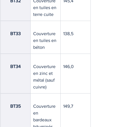
BT32
Couverture 
145,4
en tuiles en 
terre cuite
BT33
Couverture 
138,5
en tuiles en 
béton
BT34
Couverture 
146,0
en zinc et 
métal (sauf 
cuivre)
BT35
Couverture 
149,7
en 
bardeaux 
bituminés 