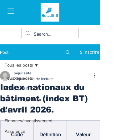
S'inscrire
Post
Tous les posts
bejurissite
Tous les posts
22 juin
1 min de lecture
Index nationaux du
ACTU JURIDIQUE
bâtiment (index BT)
Immobilier juridique
d'avril 2026.
Bail/baux
Finances/Investissement
Assurance
Code
Définition
Valeur