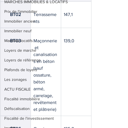
MARCHES IMMOBILIES & LOCATIFS
Prix de l'immobilier
BT02
Terrasseme
147,1
Immobilier ancien
nts
Immobilier neuf
Marchés locatifs
BT03
Maçonnerie
139,0
 et 
Loyers de marché
canalisation
Loyers de référence
s en béton 
(sauf 
Plafonds de loyers
ossature, 
Les zonages
béton 
armé, 
ACTU FISCALE
carrelage, 
Fiscalité immobilière
revêtement 
Défiscalisation
et plâtrerie)
Fiscalité de l'investissement