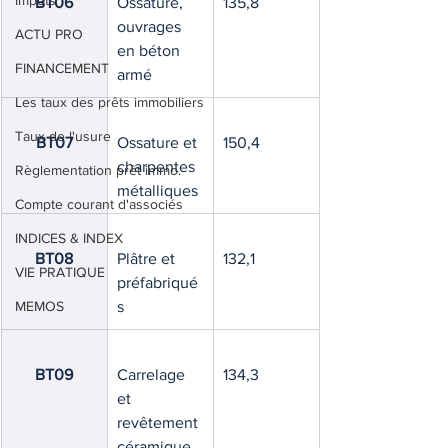
Impôts
BT06
Ossature, 
135,8
ouvrages 
ACTU PRO
en béton 
FINANCEMENT
armé
Les taux des prêts immobiliers
Taux de l'usure
BT07
Ossature et 
150,4
charpentes 
Règlementation prêt immo.
métalliques
Compte courant d'associés
INDICES & INDEX
BT08
Plâtre et 
132,1
VIE PRATIQUE
préfabriqué
MEMOS
s
BT09
Carrelage 
134,3
et 
revêtement 
céramique