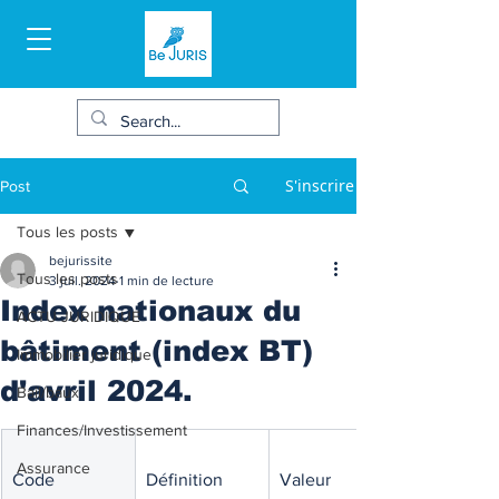
S'inscrire
Post
Tous les posts
bejurissite
Tous les posts
3 juil. 2024
1 min de lecture
Index nationaux du
ACTU JURIDIQUE
bâtiment (index BT)
Immobilier juridique
d'avril 2024.
Bail/baux
Finances/Investissement
Assurance
Code
Définition
Valeur