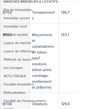
MARCHES IMMOBILIES & LOCATIFS
Prix de l'immobilier
BT02
Terrassement
136,7
Immobilier ancien
s
Immobilier neuf
BT03
Marchés locatifs
Maçonnerie 
133,1
et 
Loyers de marché
canalisations 
Loyers de référence
en béton 
(sauf 
Plafonds de loyers
ossature, 
Les zonages
béton armé, 
carrelage, 
ACTU FISCALE
revêtement 
Fiscalité immobilière
et plâtrerie)
Défiscalisation
Fiscalité de l'investissement
BT06
Ossature, 
129,6