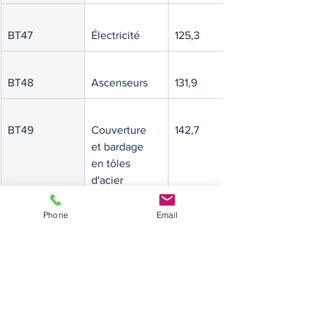
BT47
Électricité
125,3
BT48
Ascenseurs
131,9
BT49
Couverture 
142,7
et bardage 
en tôles 
d'acier 
nervurées 
avec 
Phone
Email
revêtement 
étanchéité
BT50
Rénovation-
132,3
entretien 