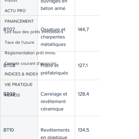
Impôts
ouvrages en 
béton armé
ACTU PRO
FINANCEMENT
BT07
Ossature et 
144,7
Les taux des prêts immobiliers
charpentes 
Taux de l'usure
métalliques
Règlementation prêt immo.
Compte courant d'associés
BT08
Plâtre et 
127,1
préfabriqués
INDICES & INDEX
VIE PRATIQUE
BT09
Carrelage et 
128,4
MEMOS
revêtement 
céramique
BT10
Revêtements 
134,5
en plastique