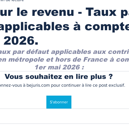
urance
MARCHES IMMOBILIES & LOCATIFS
ur le revenu - Taux p
applicables à compt
r ancien
Immobilier neuf
Marchés locatifs
 2026.
référence
Plafonds de loyers
Les zonages
taux par défaut applicables aux contr
en métropole et hors de France à com
1er mai 2026 :
obilière
Défiscalisation
Fiscalité de l'investissement
Vous souhaitez en lire plus ?
nnez-vous à bejuris.com pour continuer à lire ce post exclusif.
NANCEMENT
Les taux des prêts immobiliers
S'abonner
on prêt immo.
Compte courant d'associés