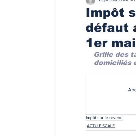
Finances/Investissement
Ass
Impôt s
défaut 
Prix de l'immobilier
Immobilie
1er mai
Loyers de marché
Loyers de 
Grille des 
domiciliés 
ACTU FISCALE
Fiscalité imm
Abo
Impôts
ACTU PRO
FI
Impôt sur le revenu
Taux de l'usure
Règlementati
ACTU FISCALE