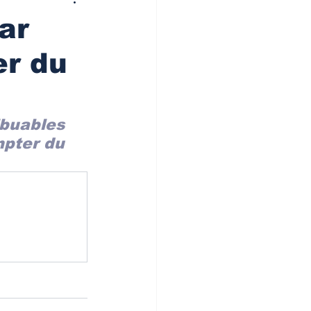
ar
er du
ibuables 
pter du 