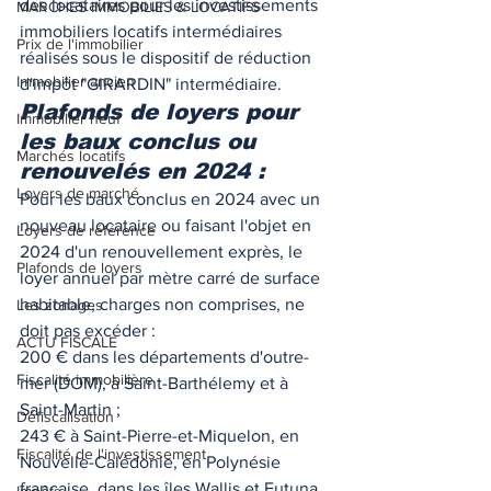
des locataires pour les investissements 
MARCHES IMMOBILIES & LOCATIFS
immobiliers locatifs intermédiaires 
Prix de l'immobilier
réalisés sous le dispositif de réduction 
Immobilier ancien
d'impôt "GIRARDIN" intermédiaire.   
Plafonds de loyers pour 
Immobilier neuf
les baux conclus ou 
Marchés locatifs
renouvelés en 2024 : 
Loyers de marché
Pour les baux conclus en 2024 avec un 
nouveau locataire ou faisant l'objet en 
Loyers de référence
2024 d'un renouvellement exprès, le 
Plafonds de loyers
loyer annuel par mètre carré de surface 
habitable, charges non comprises, ne 
Les zonages
doit pas excéder : 
ACTU FISCALE
200 € dans les départements d'outre-
Fiscalité immobilière
mer (DOM), à Saint-Barthélemy et à 
Saint-Martin ; 
Défiscalisation
243 € à Saint-Pierre-et-Miquelon, en 
Fiscalité de l'investissement
Nouvelle-Calédonie, en Polynésie 
française, dans les îles Wallis et Futuna 