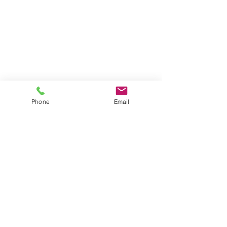
Phone
Email
Commentaires
Rédigez un commentaire...