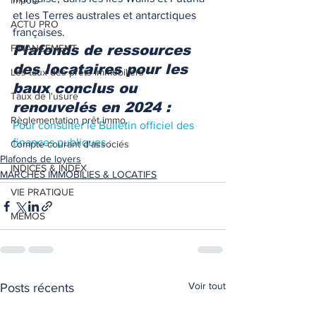
Impôts
et les Terres australes et antarctiques 
ACTU PRO
françaises. 
FINANCEMENT
Plafonds de ressources 
des locataires pour les 
Les taux des prêts immobiliers
baux conclus ou 
Taux de l'usure
renouvelés en 2024 : 
Règlementation prêt immo.
Pour consulter le Bulletin officiel des 
finances publiques : 
Compte courant d'associés
Plafonds de loyers
INDICES & INDEX
MARCHES IMMOBILIES & LOCATIFS
VIE PRATIQUE
MEMOS
Voir tout
Posts récents