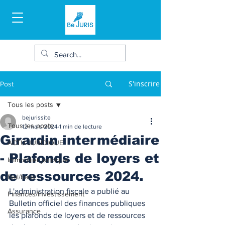
S'inscrire
Post
Tous les posts
bejurissite
Tous les posts
12 mars 2024
1 min de lecture
Girardin intermédiaire
ACTU JURIDIQUE
- Plafonds de loyers et
Immobilier juridique
de ressources 2024.
Bail/baux
L'administration fiscale a publié au 
Finances/Investissement
Bulletin officiel des finances publiques 
Assurance
les plafonds de loyers et de ressources 