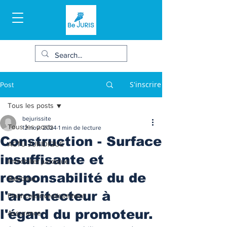
S'inscrire
Post
Tous les posts
bejurissite
Tous les posts
12 nov. 2024
1 min de lecture
Construction - Surface
ACTU JURIDIQUE
insuffisante et
Immobilier juridique
responsabilité du de
Bail/baux
l'architecteur à
Finances/Investissement
l'égard du promoteur.
Assurance