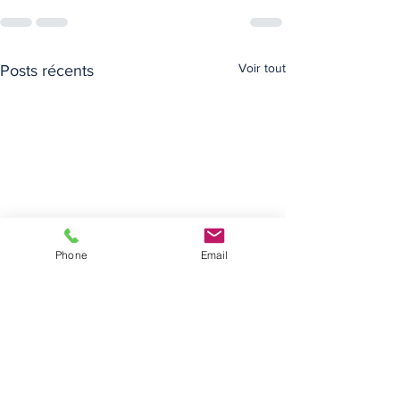
Voir tout
Posts récents
Phone
Email
Architecte - Contrat
Responsabili
de maîtrise d'oeuvre
architectes e