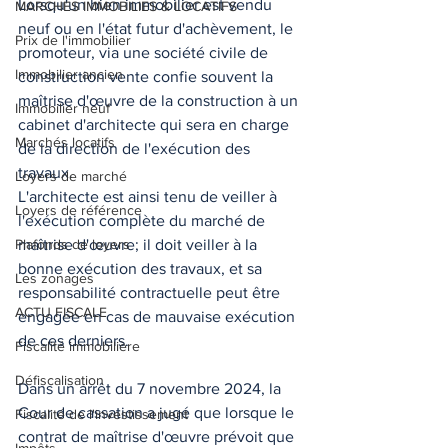
Lorsqu'un bien immobilier est vendu 
MARCHES IMMOBILIES & LOCATIFS
neuf ou en l'état futur d'achèvement, le 
Prix de l'immobilier
promoteur, via une société civile de 
Immobilier ancien
construction vente confie souvent la 
maîtrise d'œuvre de la construction à un 
Immobilier neuf
cabinet d'architecte qui sera en charge 
Marchés locatifs
de la direction de l'exécution des 
travaux. 
Loyers de marché
L'architecte est ainsi tenu de veiller à 
Loyers de référence
l'exécution complète du marché de 
Plafonds de loyers
maîtrise d'œuvre; il doit veiller à la 
bonne exécution des travaux, et sa 
Les zonages
responsabilité contractuelle peut être 
ACTU FISCALE
engagée en cas de mauvaise exécution 
de ces derniers. 
Fiscalité immobilière
Défiscalisation
Dans un arrêt du 7 novembre 2024, la 
Cour de cassation a jugé que lorsque le 
Fiscalité de l'investissement
contrat de maîtrise d'œuvre prévoit que 