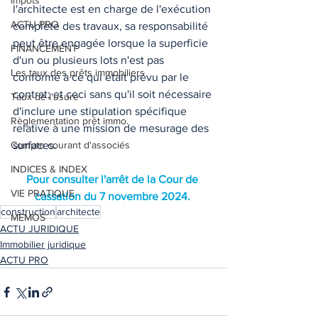
Impôts
l'architecte est en charge de l'exécution 
ACTU PRO
complète des travaux, sa responsabilité 
peut être engagée lorsque la superficie 
FINANCEMENT
d'un ou plusieurs lots n'est pas 
Les taux des prêts immobiliers
conforme à ce qui était prévu par le 
contrat; et ceci sans qu'il soit nécessaire 
Taux de l'usure
d'inclure une stipulation spécifique 
Règlementation prêt immo.
relative à une mission de mesurage des 
Compte courant d'associés
surfaces. 
INDICES & INDEX
Pour consulter l'arrêt de la Cour de 
VIE PRATIQUE
cassation du 7 novembre 2024. 
construction
architecte
MEMOS
ACTU JURIDIQUE
Immobilier juridique
ACTU PRO