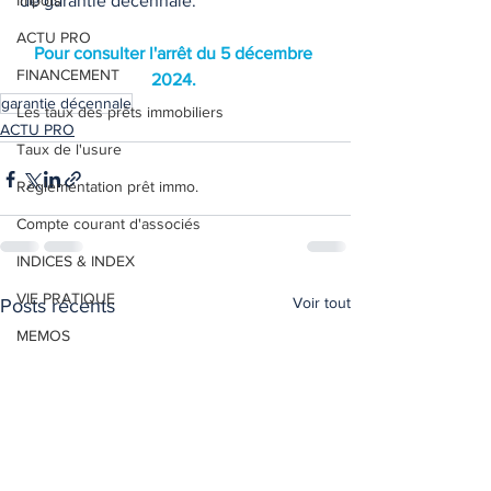
Impôts
de garantie décennale. 
ACTU PRO
Pour consulter l'arrêt du 5 décembre 
FINANCEMENT
2024. 
garantie décennale
Les taux des prêts immobiliers
ACTU PRO
Taux de l'usure
Règlementation prêt immo.
Compte courant d'associés
INDICES & INDEX
VIE PRATIQUE
Voir tout
Posts récents
MEMOS