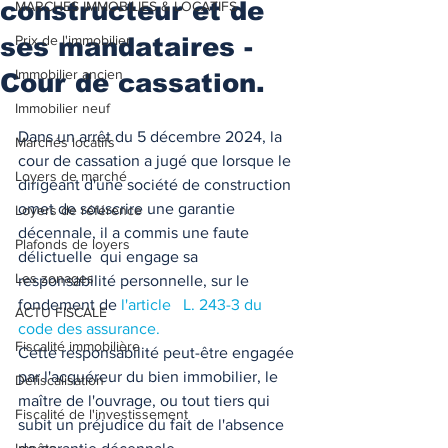
constructeur et de
MARCHES IMMOBILIES & LOCATIFS
ses mandataires -
Prix de l'immobilier
Immobilier ancien
Cour de cassation.
Immobilier neuf
Dans un arrêt du 5 décembre 2024, la 
Marchés locatifs
cour de cassation a jugé que lorsque le 
Loyers de marché
dirigeant d'une société de construction 
omet de souscrire une garantie 
Loyers de référence
décennale, il a commis une faute 
Plafonds de loyers
délictuelle  qui engage sa 
Les zonages
responsabilité personnelle, sur le 
fondement de 
l'article   L. 243-3 du 
ACTU FISCALE
code des assurance. 
Fiscalité immobilière
Cette responsabilité peut-être engagée 
par l'acquéreur du bien immobilier, le 
Défiscalisation
maître de l'ouvrage, ou tout tiers qui 
Fiscalité de l'investissement
subit un préjudice du fait de l'absence 