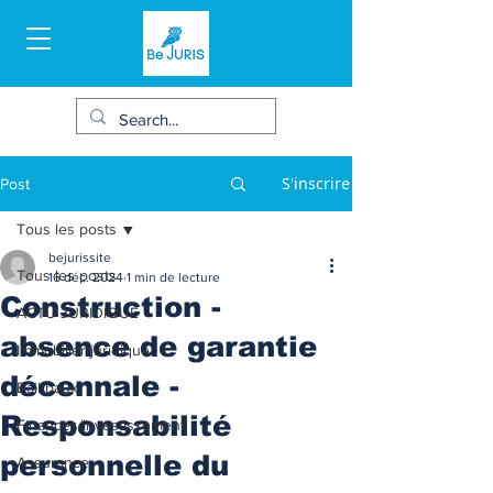
S'inscrire
Post
Tous les posts
bejurissite
Tous les posts
16 déc. 2024
1 min de lecture
Construction -
ACTU JURIDIQUE
absence de garantie
Immobilier juridique
décennale -
Bail/baux
Responsabilité
Finances/Investissement
personnelle du
Assurance