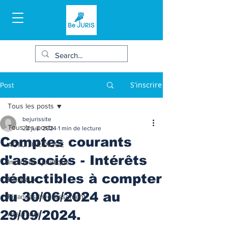
S'inscrire
Post
Tous les posts
bejurissite
Tous les posts
22 juil. 2024
1 min de lecture
Comptes courants
ACTU JURIDIQUE
d'associés - Intérêts
Immobilier juridique
déductibles à compter
Bail/baux
du 30/06/2024 au
Finances/Investissement
29/09/2024.
Assurance