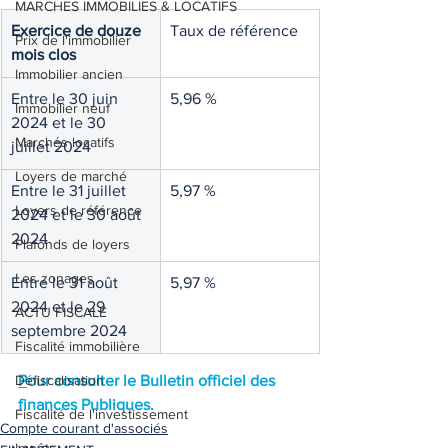
MARCHES IMMOBILIES & LOCATIFS
Exercice de douze 
Taux de référence
Prix de l'immobilier
mois clos
Immobilier ancien
Entre le 30 juin 
5,96 %
Immobilier neuf
2024 et le 30 
Marchés locatifs
juillet 2024
Loyers de marché
Entre le 31 juillet 
5,97 %
Loyers de référence
2024 et le 30 août 
2024
Plafonds de loyers
Les zonages
Entre le 31 août 
5,97 %
2024 et le 29 
ACTU FISCALE
septembre 2024
Fiscalité immobilière
Défiscalisation
P
our consulter le Bulletin officiel des 
finances Publiques. 
Fiscalité de l'investissement
Compte courant d'associés