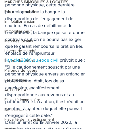
MARCHES IMMOBILIES & LOCATIFS
personne physique, cette dernière 
Prix de l'immobilier
pourra opposer à la banque la 
disproportion de l'engagement de 
Immobilier ancien
caution.  En cas de défaillance de 
Immobilier neuf
l'emprunteur, la banque qui se retourne 
contre la caution ne pourra pas exiger 
Marchés locatifs
que le garant rembourse le prêt en lieu 
Loyers de marché
et place de l'emprunteur.  
l
'article 2300 du code civil 
prévoit que : 
Loyers de référence
"Si le cautionnement souscrit par une 
Plafonds de loyers
personne physique envers un créancier 
Les zonages
professionnel était, lors de sa 
conclusion, manifestement 
ACTU FISCALE
disproportionné aux revenus et au 
Fiscalité immobilière
patrimoine de la caution, il est réduit au 
montant à hauteur duquel elle pouvait 
Défiscalisation
s'engager à cette date." 
Fiscalité de l'investissement
Dans un arrêt du 19 Janvier 2022, la 