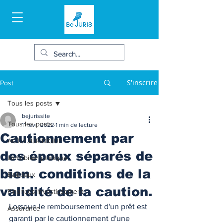
S'inscrire
Post
Tous les posts
bejurissite
Tous les posts
11 févr. 2022
1 min de lecture
Cautionnement par
ACTU JURIDIQUE
des époux séparés de
Immobilier juridique
bien. conditions de la
Bail/baux
validité de la caution.
Finances/Investissement
Lorsque le remboursement d'un prêt est 
Assurance
garanti par le cautionnement d'une 