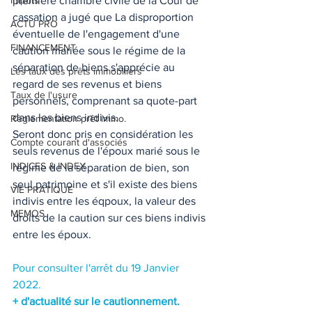
Impôts
première chambre civile de la Cour de 
cassation a jugé que La disproportion 
ACTU PRO
éventuelle de l'engagement d'une 
FINANCEMENT
caution mariée sous le régime de la 
séparation de biens s'apprécie au 
Les taux des prêts immobiliers
regard de ses revenus et biens 
Taux de l'usure
personnels, comprenant sa quote-part 
dans les biens indivis.  
Règlementation prêt immo.
Seront donc pris en considération les 
Compte courant d'associés
seuls revenus de l'époux marié sous le 
INDICES & INDEX
régime de la séparation de bien, son 
seul patrimoine et s'il existe des biens 
VIE PRATIQUE
indivis entre les éqpoux, la valeur des 
MEMOS
droits de la caution sur ces biens indivis 
entre les époux.  
Pour consulter l'arrêt du 19 Janvier 
2022.
+ d'actualité sur le cautionnement.