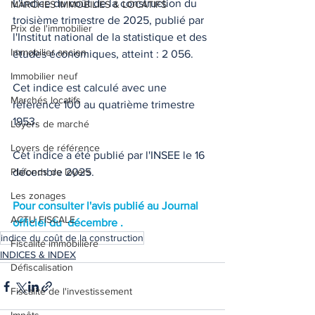
L'indice du coût de la construction du 
MARCHES IMMOBILIES & LOCATIFS
troisième trimestre de 2025, publié par 
Prix de l'immobilier
l'Institut national de la statistique et des 
Immobilier ancien
études économiques, atteint : 2 056.
Immobilier neuf
Cet indice est calculé avec une 
Marchés locatifs
référence 100 au quatrième trimestre 
1953.
Loyers de marché
Loyers de référence
Cet indice a été publié par l'INSEE le 16 
Plafonds de loyers
décembre 2025.
Les zonages
Pour consulter l'avis publié au Journal 
ACTU FISCALE
officiel du  décembre .
indice du coût de la construction
Fiscalité immobilière
INDICES & INDEX
Défiscalisation
Fiscalité de l'investissement