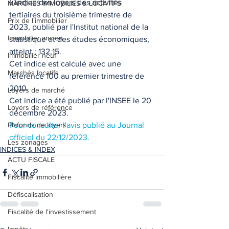
L'indice des loyers des activités 
MARCHES IMMOBILIES & LOCATIFS
tertiaires du troisième trimestre de 
Prix de l'immobilier
2023, publié par l'Institut national de la 
Immobilier ancien
statistique et des études économiques, 
atteint : 132,15.
Immobilier neuf
Cet indice est calculé avec une 
Marchés locatifs
référence 100 au premier trimestre de 
2010.
Loyers de marché
Cet indice a été publié par l'INSEE le 20 
Loyers de référence
décembre 2023. 
Plafonds de loyers
Pour consulter l'avis publié au Journal 
officiel du 22/12/2023.
Les zonages
INDICES & INDEX
ACTU FISCALE
Fiscalité immobilière
Défiscalisation
Fiscalité de l'investissement