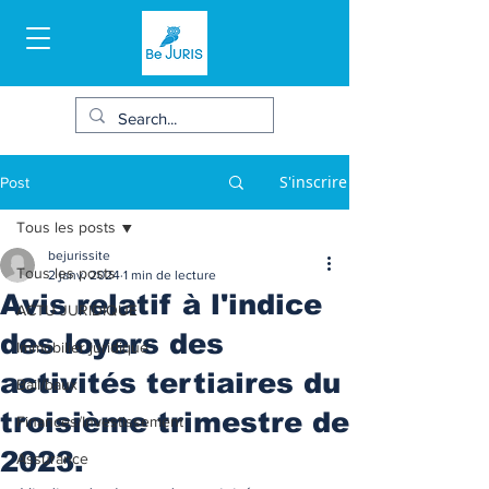
S'inscrire
Post
Tous les posts
bejurissite
Tous les posts
2 janv. 2024
1 min de lecture
Avis relatif à l'indice
ACTU JURIDIQUE
des loyers des
Immobilier juridique
activités tertiaires du
Bail/baux
troisième trimestre de
Finances/Investissement
2023.
Assurance