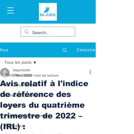
S'inscrire
Post
Tous les posts
bejurissite
Tous les posts
3 févr. 2023
1 min de lecture
Avis relatif à l'indice
ACTU JURIDIQUE
de référence des
Immobilier juridique
loyers du quatrième
Bail/baux
trimestre de 2022 –
Finances/Investissement
(IRL) :
Assurance