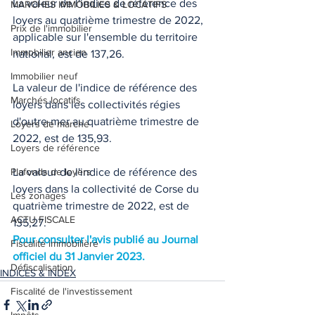
La valeur de l'indice de référence des 
MARCHES IMMOBILIES & LOCATIFS
loyers au quatrième trimestre de 2022, 
Prix de l'immobilier
applicable sur l'ensemble du territoire 
Immobilier ancien
national, est de 137,26. 
Immobilier neuf
La valeur de l'indice de référence des 
Marchés locatifs
loyers dans les collectivités régies 
d'outre-mer au quatrième trimestre de 
Loyers de marché
2022, est de 135,93. 
Loyers de référence
Plafonds de loyers
La valeur de l'indice de référence des 
loyers dans la collectivité de Corse du 
Les zonages
quatrième trimestre de 2022, est de 
ACTU FISCALE
135,27. 
Pour consulter l'avis publié au Journal 
Fiscalité immobilière
officiel du 31 Janvier 2023.
Défiscalisation
INDICES & INDEX
Fiscalité de l'investissement