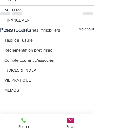
Impôts
ACTU PRO
FINANCEMENT
Voir tout
Posts récents
Les taux des prêts immobiliers
Taux de l'usure
Règlementation prêt immo.
Compte courant d'associés
INDICES & INDEX
VIE PRATIQUE
MEMOS
Phone
Email