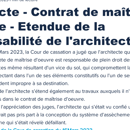
urance
MARCHES IMMOBILIES & LOCATIFS
cte - Contrat de maît
e - Etendue de la
r ancien
Immobilier neuf
Marchés locatifs
abilité de l'architec
référence
Plafonds de loyers
Les zonages
ars 2023, la Cour de cassation a jugé que l'architecte qu
e de maîtrise d'oeuvre est responsable de plein droit de
es même résultant d'un vice du sol, qui compromettent la 
obilière
Défiscalisation
Fiscalité de l'investissement
ffectant dans l'un de ses éléments constitutifs ou l'un de s
ent impropre à sa destination. 
de l'architecte s'étend également au travaux auxquels il n'a
NANCEMENT
Les taux des prêts immobiliers
 dans le contrat de maîtrise d'oeuvre.  
l'appréciation des juges, l'architecte qui s'était vu confié
vait pas pris part à la conception du système d'assèchem
on prêt immo.
Compte courant d'associés
 qui s'était révelè défaillant.  