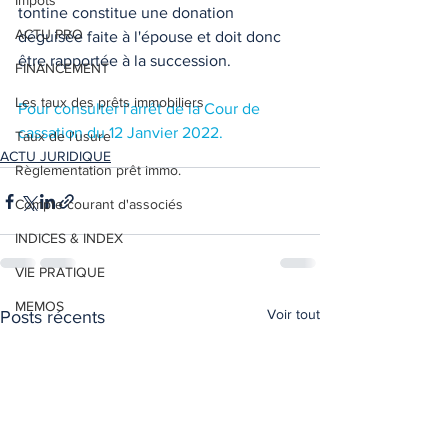
Impôts
tontine constitue une donation 
ACTU PRO
déguisée faite à l'épouse et doit donc 
être rapportée à la succession.  
FINANCEMENT
Les taux des prêts immobiliers
Pour consulter l'arrêt de la Cour de 
cassation du 12 Janvier 2022.
Taux de l'usure
ACTU JURIDIQUE
Règlementation prêt immo.
Compte courant d'associés
INDICES & INDEX
VIE PRATIQUE
MEMOS
Voir tout
Posts récents