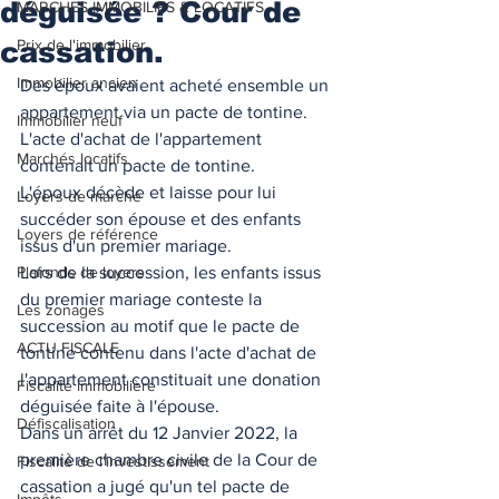
déguisée ? Cour de
MARCHES IMMOBILIES & LOCATIFS
cassation.
Prix de l'immobilier
Immobilier ancien
Des époux avaient acheté ensemble un 
appartement via un pacte de tontine. 
Immobilier neuf
L'acte d'achat de l'appartement 
Marchés locatifs
contenait un pacte de tontine.  
L'époux décède et laisse pour lui 
Loyers de marché
succéder son épouse et des enfants 
Loyers de référence
issus d'un premier mariage.  
Plafonds de loyers
Lors de la succession, les enfants issus 
du premier mariage conteste la 
Les zonages
succession au motif que le pacte de 
ACTU FISCALE
tontine contenu dans l'acte d'achat de 
l'appartement constituait une donation 
Fiscalité immobilière
déguisée faite à l'épouse.  
Défiscalisation
Dans un arrêt du 12 Janvier 2022, la 
première chambre civile de la Cour de 
Fiscalité de l'investissement
cassation a jugé qu'un tel pacte de 