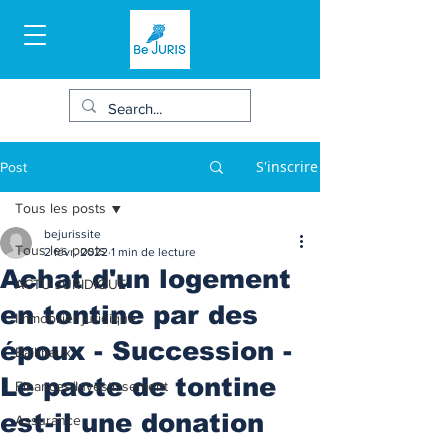
S'inscrire
Post
Tous les posts
bejurissite
Tous les posts
2 févr. 2022
1 min de lecture
Achat d'un logement
ACTU JURIDIQUE
en tontine par des
Immobilier juridique
époux - Succession -
Bail/baux
Le pacte de tontine
Finances/Investissement
est-il une donation
Assurance